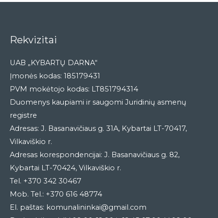
Rekvizitai
UAB „KYBARTŲ DARNA“
Įmonės kodas: 185179431
PVM mokėtojo kodas: LT851794314
Duomenys kaupiami ir saugomi Juridinių asmenų
registre
Adresas: J. Basanavičiaus g. 31A, Kybartai LT-70417,
Vilkaviškio r.
Adresas korespondencijai: J. Basanavičiaus g. 82,
Kybartai LT-70424, Vilkaviškio r.
Tel. +370 342 30467
Mob. Tel.: +370 616 48774
El. paštas: komunalininkai@gmail.com