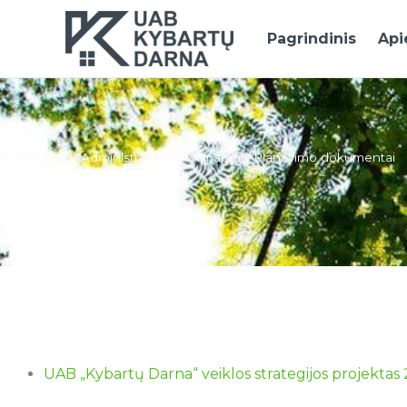
Pereiti
prie
Pagrindinis
Api
turinio
Pagrindinis
»
Administracinė informacija
»
Planavimo dokumentai
Planavimo dokumentai
UAB „Kybartų Darna“ veiklos strategijos projekta