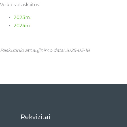
Veiklos ataskaitos:
2023m.
2024m.
Paskutinio atnaujinimo data: 2025-05-18
Rekvizitai