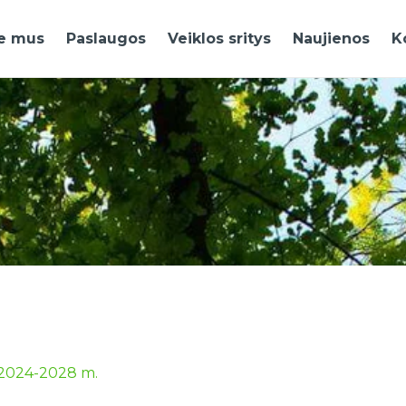
e mus
Paslaugos
Veiklos sritys
Naujienos
K
s 2024-2028 m.