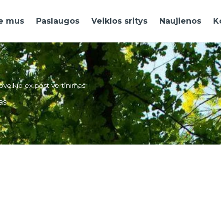
e mus
Paslaugos
Veiklos sritys
Naujienos
K
poveikio ex post vertinimas
as