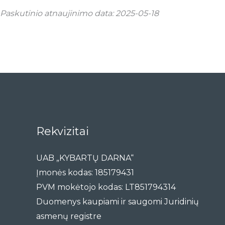
Paskutinio atnaujinimo data: 2025-05-18
Rekvizitai
UAB „KYBARTŲ DARNA“
Įmonės kodas: 185179431
PVM mokėtojo kodas: LT851794314
Duomenys kaupiami ir saugomi Juridinių
asmenų registre