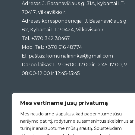
Adresas: J. Basanavičiaus g. 31A, Kybartai LT-
70417, Vilkaviškio r.
Adresas korespondencijai: J. Basanavičiaus g.
82, Kybartai LT-70424, Vilkaviškio r.
Tel. +370 342 30467
Mob. Tel.: +370 616 48774
El. paštas: komunalininkai@gmail.com
Darbo laikas: I-IV 08:00-12:00 ir 12:45-17:00, V
08:00-12:00 ir 12:45-15:45
Mes vertiname jūsų privatumą
Mes naudojame slapukus, kad pagerintume jūsų
naršymo patirtį, rodytume suasmenintus skelbimus ar
turinį ir analizuotume mūsų srautą. Spustelėdami