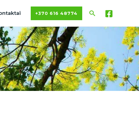
Paieška
ontaktai
+370 616 48774