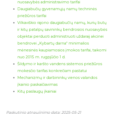
nuosavybės administravimo tarifai
Daugiabučių gyvenamųjų namų techninės
priežiūros tarifai
Vilkaviškio rajono daugiabučIų namų, kurių butų
ir kitų patalpų savininkų bendrosios nuosavybės
objektai perduoti administruoti uždaraij akcinei
bendrovei „Kybartų darna“ minimalios
mėnesinės kaupiamosios įmokos tarifai, taikomi
nuo 2015 m. rugpjūčio 1 d.
Šildymo ir karšto vandens sistemos priežiūros
mokesčio tarifas konkrečiam pastatui
Mechanizmų ir darbininkų vienos valandos
įkainio paskaičiavimas
Kitų paslaugų įkainiai
Paskutinio atnaujinimo data: 2025-05-21