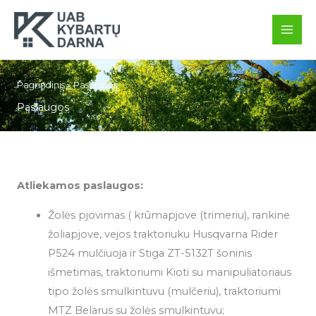
Pereiti
prie
turinio
Pagrindinis
»
Paslaugos
Paslaugos
Atliekamos paslaugos:
Žolės pjovimas ( krūmapjove (trimeriu), rankine
žoliapjove, vejos traktoriuku Husqvarna Rider
P524 mulčiuoja ir Stiga ZT-5132T šoninis
išmetimas, traktoriumi Kioti su manipuliatoriaus
tipo žolės smulkintuvu (mulčeriu), traktoriumi
MTZ Belarus su žolės smulkintuvu;