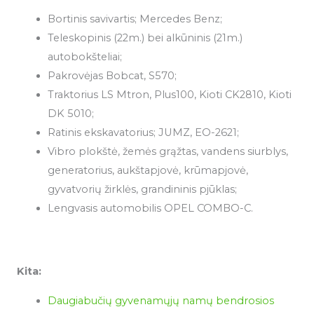
Bortinis savivartis; Mercedes Benz;
Teleskopinis (22m.) bei alkūninis (21m.)
autobokšteliai;
Pakrovėjas Bobcat, S570;
Traktorius LS Mtron, Plus100, Kioti CK2810, Kioti
DK 5010;
Ratinis ekskavatorius; JUMZ, EO-2621;
Vibro plokštė, žemės grąžtas, vandens siurblys,
generatorius, aukštapjovė, krūmapjovė,
gyvatvorių žirklės, grandininis pjūklas;
Lengvasis automobilis OPEL COMBO-C.
Kita:
Daugiabučių gyvenamųjų namų bendrosios